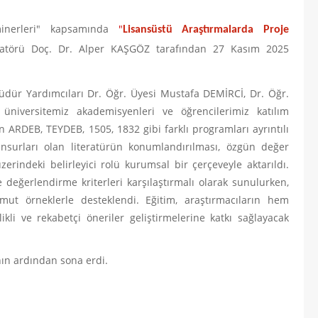
minerleri" kapsamında
"
Lisansüstü Araştırmalarda Proje
natörü Doç. Dr. Alper KAŞGÖZ tarafından 27 Kasım
2025
dür Yardımcıları Dr. Öğr. Üyesi Mustafa DEMİRCİ,
Dr. Öğr.
niversitemiz akademisyenleri ve öğrencilerimiz katılım
 ARDEB, TEYDEB, 1505, 1832 gibi farklı programları ayrıntılı
 unsurları olan literatürün konumlandırılması, özgün değer
zerindeki belirleyici rolü kurumsal bir çerçeveyle aktarıldı.
e değerlendirme kriterleri karşılaştırmalı olarak sunulurken,
mut örneklerle desteklendi. Eğitim, araştırmacıların hem
li ve rekabetçi öneriler geliştirmelerine katkı sağlayacak
nın ardından sona erdi.