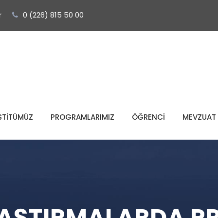
r
0 (226) 815 50 00
STİTÜMÜZ
PROGRAMLARIMIZ
ÖĞRENCİ
MEVZUAT
AŞTIRMALARDA PR