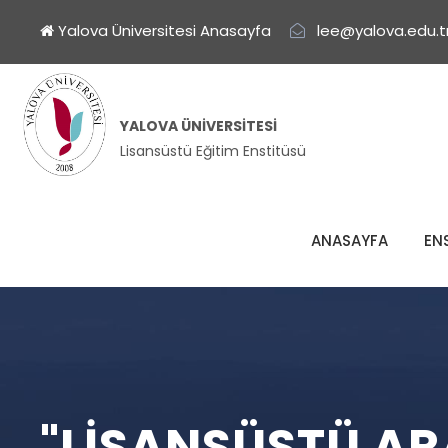
Yalova Üniversitesi Anasayfa
lee@yalova.edu.t
YALOVA ÜNIVERSITESI
Lisansüstü Eğitim Enstitüsü
ANASAYFA
EN
"LISANSÜSTÜ AR