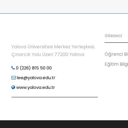
ÖĞRENCİ
Yalova Üniversitesi Merkez Yerleşkesi,
Öğrenci Bi
Çınarcık Yolu Üzeri 77200 Yalova
Eğitim Bilg
0 (226) 815 50 00
lee@yalova.edu.tr
www.yalova.edu.tr