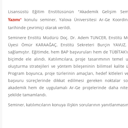
Lisansüstü Eğitim Enstitüsünün "Akademik Gelişim Se
"
konulu seminer, Yalova Üniversitesi Ar-Ge Koordi
Yazımı
tarihinde
çevrimiçi olarak verildi.
Seminere Enstitü Müdürü Doç. Dr. Adem TUNCER, Enstitü Mü
Üyesi Ömür KARAAĞAÇ, Enstitü Sekreteri Burçin YAVUZ, ü
sağlamıştır. Eğitimde, hem BAP başvuruları hem de TÜBİTAK’ın
biçimde ele alındı. Katılımcılara, proje tasarımının temel
oluşturma stratejileri ve yöntem bileşeninin bilimsel kalite ü
Program boyunca, proje türlerinin amaçları, hedef kitleleri v
başvuru süreçlerinde dikkat edilmesi gereken noktalar so
akademik hem de uygulamalı Ar-Ge projelerinde daha nitelik
şekilde tamamlandı.
Seminer, katılımcıların konuya ilişkin sorularının yanıtlanması