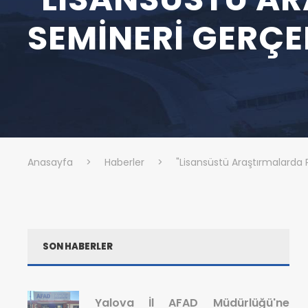
SEMINERI GERÇE
Anasayfa
>
Haberler
>
"Lisansüstü Araştırmalarda P
SON HABERLER
Yalova İl AFAD Müdürlüğü'ne