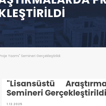
KLEŞTIRILDI
roje Yazımı" Semineri Gerçekleştirildi
"Lisansüstü Araştırm
Semineri Gerçekleştirild
1.12.2025