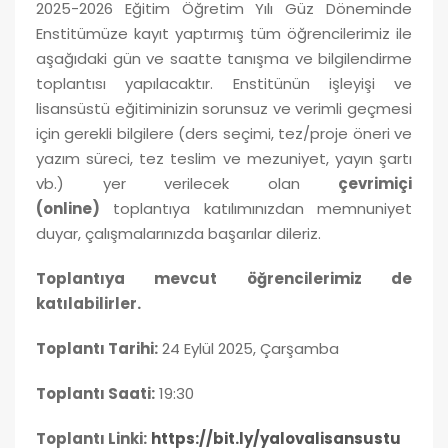
2025-2026 Eğitim Öğretim Yılı Güz Döneminde
Enstitümüze kayıt yaptırmış tüm öğrencilerimiz ile
aşağıdaki gün ve saatte tanışma ve bilgilendirme
toplantısı yapılacaktır. Enstitünün işleyişi ve
lisansüstü eğitiminizin sorunsuz ve verimli geçmesi
için gerekli bilgilere (ders seçimi, tez/proje öneri ve
yazım süreci, tez teslim ve mezuniyet, yayın şartı
vb.) yer verilecek olan
çevrimiçi
(online)
toplantıya katılımınızdan memnuniyet
duyar, çalışmalarınızda başarılar dileriz.
Toplantıya mevcut öğrencilerimiz de
katılabilirler.
Toplantı Tarihi:
24 Eylül 2025, Çarşamba
Toplantı Saati:
19:30
Toplantı Linki:
https://bit.ly/yalovalisansustu